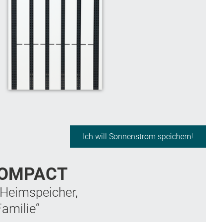
Ich will Sonnenstrom speichern!
COMPACT
 Heimspeicher,
Familie“