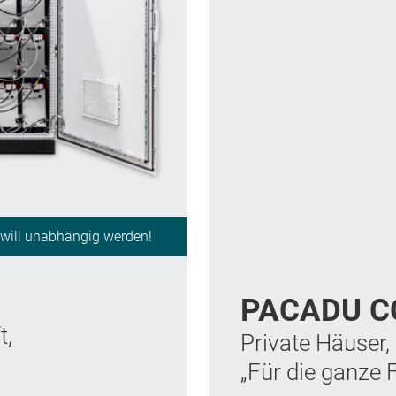
 will unabhängig werden!
PACADU 
t,
Private Häuser,
„Für die ganze 