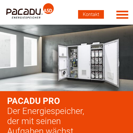
Kontakt
PACADU PRO
Der Energiespeicher,
der mit seinen
Aufgaben wächst